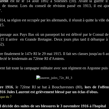
urent
est né le 14 août 1892 à Solesnes (59). Avant la guerre il 
n de tisseur. Lors du conseil de révision passé en 1913, il est aj
".
14, sa région est occupée par les allemands, il réussit à quitte la ville 
15.
passage aux Pays Bas où un passeport lui est délivré par le Consul de
15 il arrive en Grande Bretagne. Deux jours plus tard il débarque 
2).
re finalement le 147e RI le 29 mai 1915. Il fait ses classes jusqu'au 6 a
affecté le lendemain au 72ème RI d'Amiens.
ent fait toute la campagne militaire avec son régiment en Argonne puis 
re 1916
, le 72ème RI se bat à Bouchavesnes (80),
lors de l'offe
916 Jules Laurent est grièvement blessé par un éclas d'obus.
l décède des suites de ses blessures le 3 novembre 1916 à l'hopital