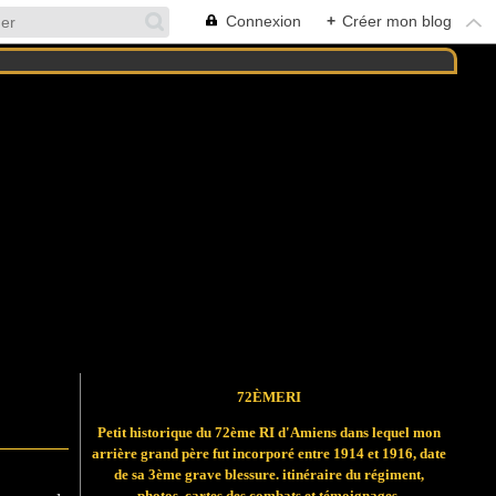
Connexion
+
Créer mon blog
72ÈMERI
Petit historique du 72ème RI d'Amiens dans lequel mon
arrière grand père fut incorporé entre 1914 et 1916, date
de sa 3ème grave blessure. itinéraire du régiment,
photos, cartes des combats et témoignages.