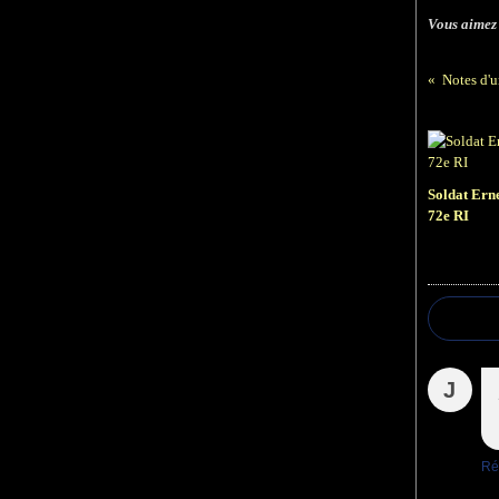
Vous aimez
Notes d'
Soldat Ern
72e RI
J
Ré